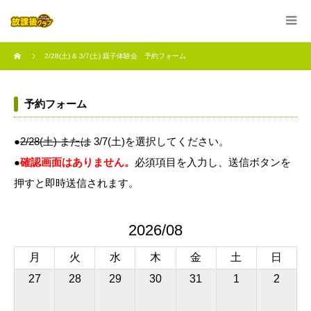
2/28(土) & 3/7(土) 親子体験会 予約フォーム
予約フォーム
●
2/28(土) または
3/7(土)を選択してください。
●
確認画面はありません。
必須項目を入力し、送信ボタンを
押すと即時送信されます。
2026/08
月
火
水
木
金
土
日
27
28
29
30
31
1
2