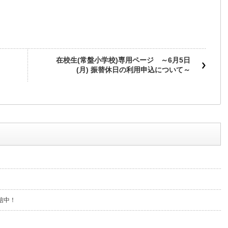
在校生(常盤小学校)専用ページ ～6月5日
(月) 振替休日の利用申込について～
信中！