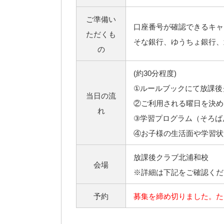
ご準備い
口座番号が確認できるキャ
ただくも
そな銀行、ゆうちょ銀行、
の
(約30分程度)
①ルールブックにて放課後
当日の流
②ご利用される曜日を決め
れ
③学習プログラム（そろば
④お子様の生活面や学習状
放課後クラブ北浦和校
会場
※詳細は下記をご確認くだ
予約
募集を締め切りました。た